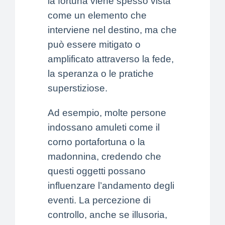
la fortuna viene spesso vista
come un elemento che
interviene nel destino, ma che
può essere mitigato o
amplificato attraverso la fede,
la speranza o le pratiche
superstiziose.
Ad esempio, molte persone
indossano amuleti come il
corno portafortuna o la
madonnina, credendo che
questi oggetti possano
influenzare l’andamento degli
eventi. La percezione di
controllo, anche se illusoria,