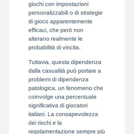
giochi con impostazioni
personalizzabili o di strategie
di gioco apparentemente
efficaci, che però non
alterano realmente le
probabilità di vincita.
Tuttavia, questa dipendenza
dalla casualità può portare a
problemi di dipendenza
patologica, un fenomeno che
coinvolge una percentuale
significativa di giocatori
italiani. La consapevolezza
dei rischi e la
regolamentazione sempre più