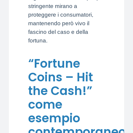
stringente mirano a
proteggere i consumatori,
mantenendo però vivo il
fascino del caso e della
fortuna.
“Fortune
Coins – Hit
the Cash!”
come
esempio
contemporaneo