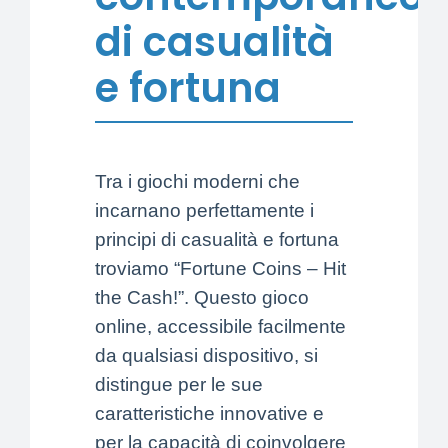
di casualità
e fortuna
Tra i giochi moderni che
incarnano perfettamente i
principi di casualità e fortuna
troviamo “Fortune Coins – Hit
the Cash!”. Questo gioco
online, accessibile facilmente
da qualsiasi dispositivo, si
distingue per le sue
caratteristiche innovative e
per la capacità di coinvolgere