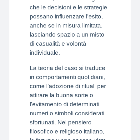
che le decisioni e le strategie
possano influenzare l’esito,
anche se in misura limitata,
lasciando spazio a un misto
di casualità e volontà
individuale.
La teoria del caso si traduce
in comportamenti quotidiani,
come l’adozione di rituali per
attirare la buona sorte o
l’evitamento di determinati
numeri o simboli considerati
sfortunati. Nel pensiero
filosofico e religioso italiano,