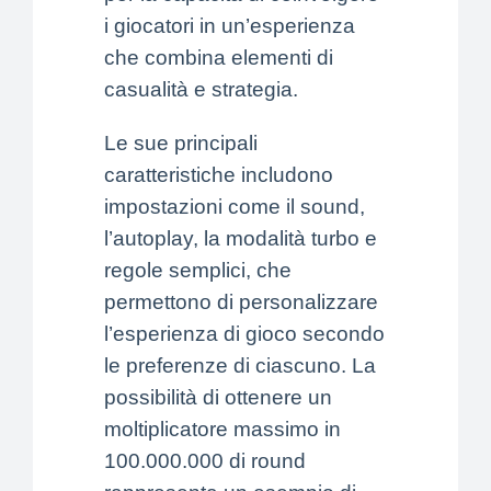
i giocatori in un’esperienza
che combina elementi di
casualità e strategia.
Le sue principali
caratteristiche includono
impostazioni come il sound,
l’autoplay, la modalità turbo e
regole semplici, che
permettono di personalizzare
l’esperienza di gioco secondo
le preferenze di ciascuno. La
possibilità di ottenere un
moltiplicatore massimo in
100.000.000 di round