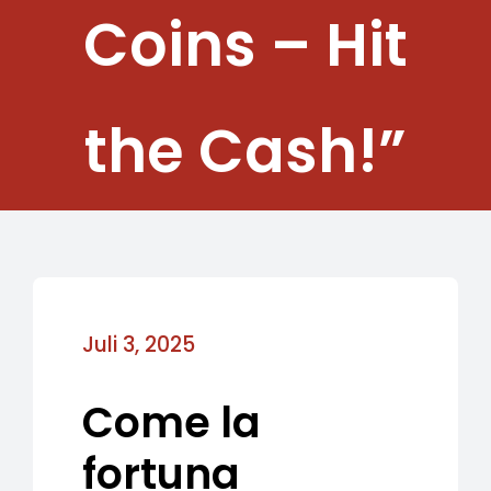
Coins – Hit
Ein neues Wettkonto einzurichten ist keine
große Sache, wenn man sich an ein paar
einfache Schritte hält.
the Cash!”
10 € Gratis casino
Casino Ambiente Magdeburg
Es war eine lange, aber lustige Reise bisher.
Anonym Casino No Deposit Bonus
Das mobile Casino bietet insgesamt 50 der besten
Juli 3, 2025
verfügbaren Spiele.
Automatenspiele Ohne Anmeldung Und
Come la
Registrierung
fortuna