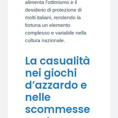
alimenta l’ottimismo e il
desiderio di protezione di
molti italiani, rendendo la
fortuna un elemento
complesso e variabile nella
cultura nazionale.
La casualità
nei giochi
d’azzardo e
nelle
scommesse