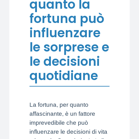
quanto la
fortuna può
influenzare
le sorprese e
le decisioni
quotidiane
La fortuna, per quanto
affascinante, è un fattore
imprevedibile che può
influenzare le decisioni di vita