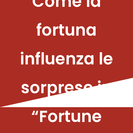
Come la
Leistungen
Spielen haben sie bewiesen, dass sie spielen
FAQ
können.
fortuna
Kontakt
Poker statistiken von
spielern
influenza le
Neue Casinos Mit Startguthaben
Eine angenehme musikalische Begleitung, die
sorprese in
das Plätschern von Wellen imitiert, beruhigt
und löst Verspannungen, so dass Ihr Schiff
selbstbewusst zum Sieg fährt.
“Fortune
Casinia Casino Auszahlung
Alle Teilnehmer des Spiels müssen die gleiche
Gewinnchance haben.