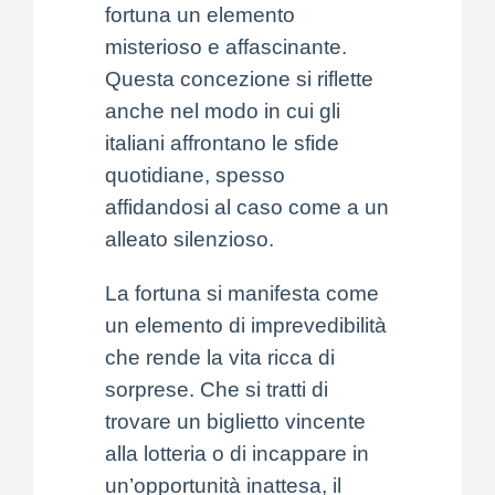
fortuna un elemento
misterioso e affascinante.
Questa concezione si riflette
anche nel modo in cui gli
italiani affrontano le sfide
quotidiane, spesso
affidandosi al caso come a un
alleato silenzioso.
La fortuna si manifesta come
un elemento di imprevedibilità
che rende la vita ricca di
sorprese. Che si tratti di
trovare un biglietto vincente
alla lotteria o di incappare in
un’opportunità inattesa, il