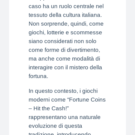
caso ha un ruolo centrale nel
tessuto della cultura italiana.
Non sorprende, quindi, come
giochi, lotterie e scommesse
siano considerati non solo
come forme di divertimento,
ma anche come modalità di
interagire con il mistero della
fortuna.
In questo contesto, i giochi
moderni come “Fortune Coins
– Hit the Cash!”
rappresentano una naturale
evoluzione di questa
tradizione, introducendo